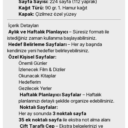
Sayfa Sayısı:
224 sayfa (112 yaprak)
Kağıt Türü:
90 gr. 1. Hamur kağıt
Kapak:
Çizilmez özel yüzey
İçerik Detayları
Aylık ve Haftalık Planlayıcı
– Süresiz formatı ile
istediğiniz zaman kullanıma başlayabilirsiniz.
Hedef Belirleme Sayfaları
– Her ay başında
kendinize yeni hedefler belirleyebilirsiniz.
Özel Kişisel Sayfalar:
Önemli Günler
İzlenecek Film & Diziler
Okunacak Kitaplar
Hedeflerim
Gezilecek Yerler
Haftalık Planlayıcı Sayfalar
– Haftalık
planlarınızı detaylı şekilde organize edebilirsiniz.
Noktalı Sayfalar:
Her ay sonunda
3 noktalı sayfa
35 ek noktalı sayfa
ile ekstra not alma alanı
Çift Taraflı Cep
– Ekstra belgelerinizi ve