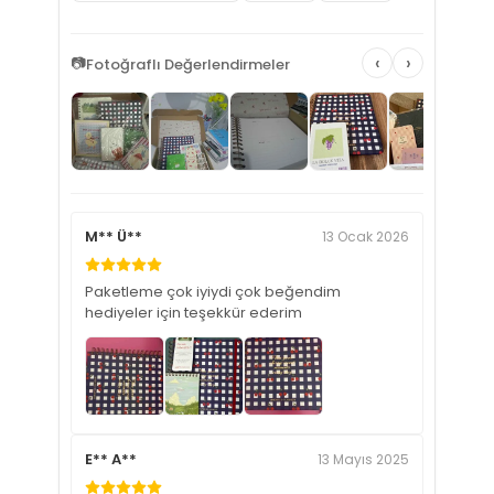
‹
›
📷
Fotoğraflı Değerlendirmeler
M** Ü**
13 Ocak 2026
Paketleme çok iyiydi çok beğendim
hediyeler için teşekkür ederim
E** A**
13 Mayıs 2025