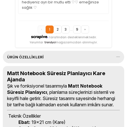
hediyeniz ayrı bir mutlu etti ♡♡ emeğinize
sağlık ♡
‹
1
2
3
...
9
›
tarafından desteklenmektedir.
Yorumlar
mağazamızdan alınmıştır.
ÜRÜN ÖZELLIKLERI
Matt Notebook Süresiz Planlayıcı Kare
Ajanda
Şık ve fonksiyonel tasarımıyla
Matt Notebook
Süresiz Planlayıcı
, planlama süreçlerinizi sistemli ve
keyifli hale getirir. Süresiz tasarımı sayesinde herhangi
bir tarihe bağlı kalmadan esnek kullanım imkânı sunar.
Teknik Özellikler
Ebat:
19x21 cm (Kare)