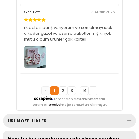
G** G**
8 Aralık 2025
ilk defa sipariş veriyorum ve son olmayacak
o kadar güzel ve özenle paketlenmiş ki çok
mutlu oldum ürünler çok kaliteli
‹
1
2
3
...
14
›
tarafından desteklenmektedir.
Yorumlar
mağazamızdan alınmıştır.
ÜRÜN ÖZELLIKLERI
Hayatın her anında yanınızda olması gereken,