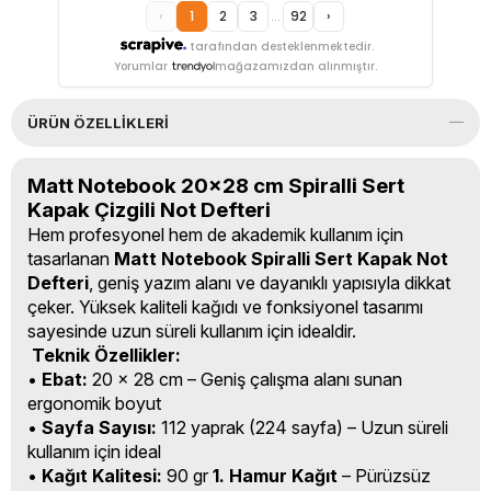
‹
1
2
3
...
92
›
tarafından desteklenmektedir.
Yorumlar
mağazamızdan alınmıştır.
ÜRÜN ÖZELLIKLERI
Matt Notebook 20x28 cm Spiralli Sert
Kapak Çizgili Not Defteri
Hem profesyonel hem de akademik kullanım için
tasarlanan
Matt Notebook Spiralli Sert Kapak Not
Defteri
, geniş yazım alanı ve dayanıklı yapısıyla dikkat
çeker. Yüksek kaliteli kağıdı ve fonksiyonel tasarımı
sayesinde uzun süreli kullanım için idealdir.
Teknik Özellikler:
•
Ebat:
20 x 28 cm – Geniş çalışma alanı sunan
ergonomik boyut
•
Sayfa Sayısı:
112 yaprak (224 sayfa) – Uzun süreli
kullanım için ideal
•
Kağıt Kalitesi:
90 gr
1. Hamur Kağıt
– Pürüzsüz