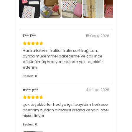
E** E**
15 Ocak 2026
Harika takvim, kaliteli kalın sert kağıttan,
ayrıca mükemmel paketleme ve çok ince
düşünülmüş hediyeniz içinde yok teşekkür
ederim.
Beden: 0
m** y**
4 Nisan 2026
çok teşekkürler hediye için bayıldım herkese
öneririm burdan almasını insana kendini özel
hissettiriyor
Beden: 0