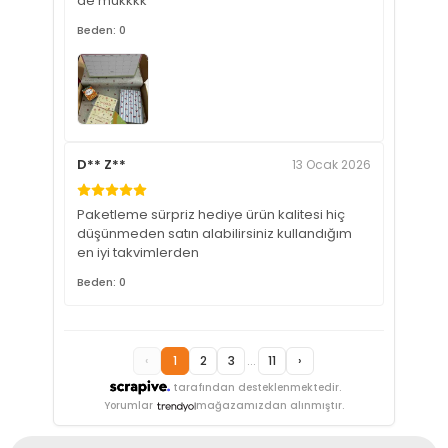
de mükkkk
Beden: 0
D** Z**
13 Ocak 2026
Paketleme sürpriz hediye ürün kalitesi hiç
düşünmeden satın alabilirsiniz kullandığım
en iyi takvimlerden
Beden: 0
‹
1
2
3
...
11
›
tarafından desteklenmektedir.
Yorumlar
mağazamızdan alınmıştır.