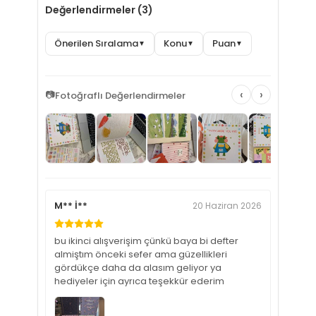
Değerlendirmeler (3)
Önerilen Sıralama
Konu
Puan
▼
▼
▼
‹
›
📷
Fotoğraflı Değerlendirmeler
M** İ**
20 Haziran 2026
bu ikinci alışverişim çünkü baya bi defter
almiştım önceki sefer ama güzellikleri
gördükçe daha da alasım geliyor ya
hediyeler için ayrıca teşekkür ederim